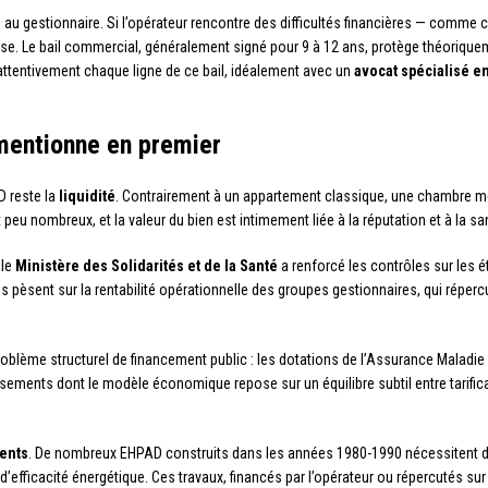
le au gestionnaire. Si l’opérateur rencontre des difficultés financières — comme
sse. Le bail commercial, généralement signé pour 9 à 12 ans, protège théoriquem
attentivement chaque ligne de ce bail, idéalement avec un
avocat spécialisé en
mentionne en premier
D reste la
liquidité
. Contrairement à un appartement classique, une chambre mé
u nombreux, et la valeur du bien est intimement liée à la réputation et à la san
 le
Ministère des Solidarités et de la Santé
a renforcé les contrôles sur les 
s pèsent sur la rentabilité opérationnelle des groupes gestionnaires, qui réperc
problème structurel de financement public : les dotations de l’Assurance Maladi
issements dont le modèle économique repose sur un équilibre subtil entre tarificat
ments
. De nombreux EHPAD construits dans les années 1980-1990 nécessitent d
’efficacité énergétique. Ces travaux, financés par l’opérateur ou répercutés su