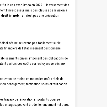
 ce fut le cas avec Orpea en 2022 — le versement des
ent l’investisseur, mais des clauses de révision à
 droit immobilier
, n’est pas une précaution
dicalisée ne se revend pas facilement sur le
té financière de l’établissement gestionnaire.
établissements privés, imposant des obligations de
utent parfois ces coûts sur les loyers versés aux
e couvrent de moins en moins les coûts réels de
ion hébergement, tarification soins et tarification
es travaux de rénovation importants pour se
r les charges, peuvent éroder le rendement net perçu