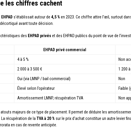
e les chiffres cachent
s EHPAD
s’établissait autour de
4,5 %
en 2023. Ce chiffre attire l’œil, surtout da
 décortiqué avant toute décision.
actéristiques des
EHPAD privés
et des EHPAD publics du point de vue de l’invest
EHPAD privé commercial
4 à 5 %
Non acc
2 000 à 3 500 €
1 200 à
Oui (via LMNP / bail commercial)
Non
Élevé selon l’opérateur
Faible 
Amortissement LMNP, récupération TVA
Non app
 atouts majeurs de ce type de placement. Il permet de déduire les amortissement
. La récupération de la
TVA à 20 %
sur le prix d’achat constitue un autre levier f
orata en cas de revente anticipée.