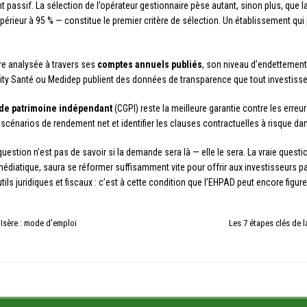
assif. La sélection de l’opérateur gestionnaire pèse autant, sinon plus, que la 
rieur à 95 % — constitue le premier critère de sélection. Un établissement qui 
tre analysée à travers ses
comptes annuels publiés
, son niveau d’endettement
 Santé ou Medidep publient des données de transparence que tout investisseur
 de patrimoine indépendant
(CGPI) reste la meilleure garantie contre les erre
s scénarios de rendement net et identifier les clauses contractuelles à risque d
question n’est pas de savoir si la demande sera là — elle le sera. La vraie ques
diatique, saura se réformer suffisamment vite pour offrir aux investisseurs parti
ls juridiques et fiscaux : c’est à cette condition que l’EHPAD peut encore figur
 Isère : mode d’emploi
Les 7 étapes clés de 