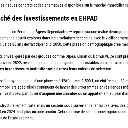
es risques concrets et des alternatives disponibles sur le marché immobilier sp
rché des investissements en EHPAD
ent pour Personnes Âgées Dépendantes — repose sur une réalité démographiqu
 demande devrait exploser dans les prochaines décennies avec le vieillissemen
plus de 85 ans devrait tripler d’ici 2050. Cette pression démographique crée 
s privés, gérés par des groupes comme Orpea, Korian ou DomusVi. Ce sont pré
eurs » en 2022, révélant des pratiques de gestion contestables dans certains éta
les
investisseurs institutionnels
à revoir leurs critères de sélection.
e coût moyen mensuel d’une place en EHPAD atteint
1 800 €
, un chiffre qui reflèt
mobiliers spécialisés continuent de lancer des programmes en résidences méd
 investisseur particulier d’acquérir une chambre ou un appartement au sein d’u
structurellement forte, mais un secteur sous surveillance renforcée, avec des op
D en 2024 n’est plus un acte anodin. Cela suppose de sélectionner rigoureusement
ue de l’établissement.