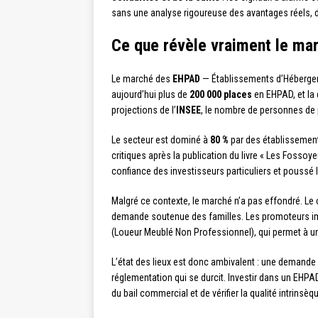
sans une analyse rigoureuse des avantages réels, d
Ce que révèle vraiment le ma
Le marché des
EHPAD
— Établissements d’Hébergem
aujourd’hui plus de
200 000 places
en EHPAD, et la
projections de l’
INSEE
, le nombre de personnes de 
Le secteur est dominé à
80 %
par des établissement
critiques après la publication du livre « Les Fossoy
confiance des investisseurs particuliers et poussé 
Malgré ce contexte, le marché n’a pas effondré. L
demande soutenue des familles. Les promoteurs im
(Loueur Meublé Non Professionnel), qui permet à un
L’état des lieux est donc ambivalent : une demande 
réglementation qui se durcit. Investir dans un EHPA
du bail commercial et de vérifier la qualité intrinsèq