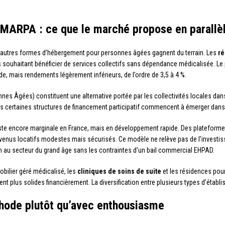
, MARPA : ce que le marché propose en parallè
 d’autres formes d’hébergement pour personnes âgées gagnent du terrain. Les
ré
uhaitant bénéficier de services collectifs sans dépendance médicalisée. Le pro
de, mais rendements légèrement inférieurs, de l’ordre de 3,5 à 4 %.
es Âgées) constituent une alternative portée par les collectivités locales dans
ais certaines structures de financement participatif commencent à émerger dan
te encore marginale en France, mais en développement rapide. Des plateformes
evenus locatifs modestes mais sécurisés. Ce modèle ne relève pas de l’investiss
n au secteur du grand âge sans les contraintes d’un bail commercial EHPAD.
obilier géré médicalisé, les
cliniques de soins de suite
et les résidences po
lus solides financièrement. La diversification entre plusieurs types d’établis
hode plutôt qu’avec enthousiasme