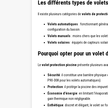
Les différents types de volet
Il existe plusieurs catégories de
volets de protect
Volets automatiques
: fonctionnant général
configuration du bassin.
Volets manuels
: moins chers que les volet
Volets solaires
: équipés de capteurs solair
Pourquoi opter pour un volet 
Le
volet protection piscine
présente plusieurs ava
Sécurité
: il constitue une barrière physiq
P90-308 pour les volets automatiques).
Protection
: il protège la piscine des impure
Économie d’énergie
: en limitant l’évapora
gain thermique non négligeable.
Esthétique
: discret et élégant, le volet s