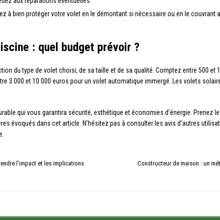
édez aux réparations éventuelles.
eillez à bien protéger votre volet en le démontant si nécessaire ou en le couvran
piscine : quel budget prévoir ?
tion du type de volet choisi, de sa taille et de sa qualité. Comptez entre 500 et
tre 3 000 et 10 000 euros pour un volet automatique immergé. Les volets solair
urable qui vous garantira sécurité, esthétique et économies d’énergie. Prenez l
res évoqués dans cet article. N’hésitez pas à consulter les avis d’autres utili
e.
endre l’impact et les implications
Constructeur de maison : un méti