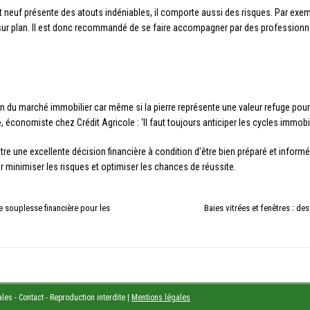
t neuf présente des atouts indéniables, il comporte aussi des risques. Par exem
t sur plan. Il est donc recommandé de se faire accompagner par des profession
ution du marché immobilier car même si la pierre représente une valeur refuge po
e
, économiste chez Crédit Agricole : ‘Il faut toujours anticiper les cycles immobi
 être une excellente décision financière à condition d’être bien préparé et info
inimiser les risques et optimiser les chances de réussite.
e souplesse financière pour les
Baies vitrées et fenêtres : de
les - Contact - Reproduction interdite
|
Mentions légales