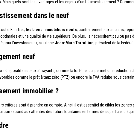
. Mais quels sont les avantages et les enjeux d’un tel investissement ? Comment
estissement dans le neuf
touts. En effet,
les biens immobiliers neufs
, contrairement aux anciens, rép
timales et une qualité de vie supérieure. De plus, ils nécessitent peu ou pas de
é pour l’investisseur », souligne
Jean-Marc Torrollion
, président de la Fédérat
ogement neuf
urs dispositifs fiscaux attrayants, comme la loi Pinel qui permet une réduction 
avorables comme le prêt à taux zéro (PTZ) ou encore la TVA réduite sous certai
sement immobilier ?
rs critères sont à prendre en compte. Ainsi, il est essentiel de cibler les zone
en qui correspond aux attentes des futurs locataires en termes de superficie, d’
dre