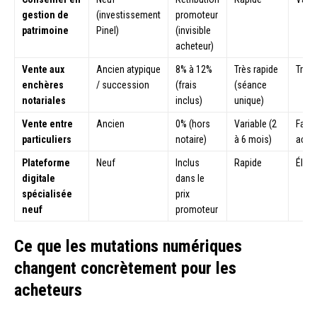
gestion de
(investissement
promoteur
patrimoine
Pinel)
(invisible
acheteur)
Vente aux
Ancien atypique
8% à 12%
Très rapide
Très 
enchères
/ succession
(frais
(séance
notariales
inclus)
unique)
Vente entre
Ancien
0% (hors
Variable (2
Faibl
particuliers
notaire)
à 6 mois)
acco
Plateforme
Neuf
Inclus
Rapide
Élev
digitale
dans le
spécialisée
prix
neuf
promoteur
Ce que les mutations numériques
changent concrètement pour les
acheteurs