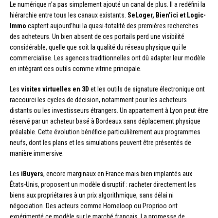
Le numérique n’a pas simplement ajouté un canal de plus. Il a redéfini la
hiérarchie entre tous les canaux existants.
SeLoger, Bien’ici et Logic-
Immo
captent aujourd’hui la quasi-totalité des premières recherches
des acheteurs. Un bien absent de ces portails perd une visibilité
considérable, quelle que soit la qualité du réseau physique qui le
commercialise. Les agences traditionnelles ont dû adapter leur modèle
en intégrant ces outils comme vitrine principale.
Les
visites virtuelles en 3D
et les outils de signature électronique ont
raccourci les cycles de décision, notamment pour les acheteurs
distants ou les investisseurs étrangers. Un appartement à Lyon peut être
réservé par un acheteur basé à Bordeaux sans déplacement physique
préalable. Cette évolution bénéficie particulièrement aux programmes
neufs, dont les plans et les simulations peuvent être présentés de
manière immersive.
Les
iBuyers
, encore marginaux en France mais bien implantés aux
États-Unis, proposent un modèle disruptif : racheter directement les
biens aux propriétaires à un prix algorithmique, sans délai ni
négociation. Des acteurs comme Homeloop ou Proprioo ont
expérimenté ce modèle sur le marché français. La promesse de