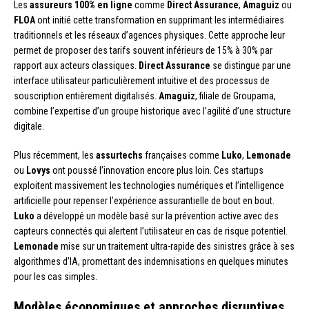
Les
assureurs 100% en ligne
comme
Direct Assurance
,
Amaguiz
ou
FLOA
ont initié cette transformation en supprimant les intermédiaires
traditionnels et les réseaux d’agences physiques. Cette approche leur
permet de proposer des tarifs souvent inférieurs de 15% à 30% par
rapport aux acteurs classiques.
Direct Assurance
se distingue par une
interface utilisateur particulièrement intuitive et des processus de
souscription entièrement digitalisés.
Amaguiz
, filiale de Groupama,
combine l’expertise d’un groupe historique avec l’agilité d’une structure
digitale.
Plus récemment, les
assurtechs
françaises comme
Luko
,
Lemonade
ou
Lovys
ont poussé l’innovation encore plus loin. Ces startups
exploitent massivement les technologies numériques et l’intelligence
artificielle pour repenser l’expérience assurantielle de bout en bout.
Luko
a développé un modèle basé sur la prévention active avec des
capteurs connectés qui alertent l’utilisateur en cas de risque potentiel.
Lemonade
mise sur un traitement ultra-rapide des sinistres grâce à ses
algorithmes d’IA, promettant des indemnisations en quelques minutes
pour les cas simples.
Modèles économiques et approches disruptives