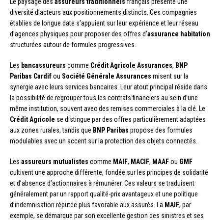
Le paysage des
assureurs traditionnels
français présente une
diversité d’acteurs aux positionnements distincts. Ces compagnies
établies de longue date s’appuient sur leur expérience et leur réseau
d’agences physiques pour proposer des offres d’
assurance habitation
structurées autour de formules progressives.
Les
bancassureurs
comme
Crédit Agricole Assurances
,
BNP
Paribas Cardif
ou
Société Générale Assurances
misent sur la
synergie avec leurs services bancaires. Leur atout principal réside dans
la possibilité de regrouper tous les contrats financiers au sein d’une
même institution, souvent avec des remises commerciales à la clé. Le
Crédit Agricole
se distingue par des offres particulièrement adaptées
aux zones rurales, tandis que
BNP Paribas
propose des formules
modulables avec un accent sur la protection des objets connectés.
Les
assureurs mutualistes
comme
MAIF
,
MACIF
,
MAAF
ou
GMF
cultivent une approche différente, fondée sur les principes de solidarité
et d’absence d’actionnaires à rémunérer. Ces valeurs se traduisent
généralement par un rapport qualité-prix avantageux et une politique
d’indemnisation réputée plus favorable aux assurés. La
MAIF
, par
exemple, se démarque par son excellente gestion des sinistres et ses