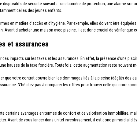
e dispositifs de sécurité suivants : une barrière de protection, une alarme sono
notamment celles des jeunes enfants.
ormes en matière d’accès et d’hygiène. Par exemple, elles doivent être équipées 
 Avant d’acheter une maison avec piscine, il est donc crucial de vérifier que c
es et assurances
 des impacts sur les taxes et les assurances. En effet, la présence d’une pisc
 une hausse de la taxe foncière. Toutefois, cette augmentation reste souvent mod
er que votre contrat couvre bien les dommages liés à la piscine (dégâts des eaux,
ssurance. N’hésitez pas à comparer les offres pour trouver celle qui correspond
te certains avantages en termes de confort et de valorisation immobilière, ma
er. Avant de vous lancer dans un tel investissement, il est donc primordial d’év