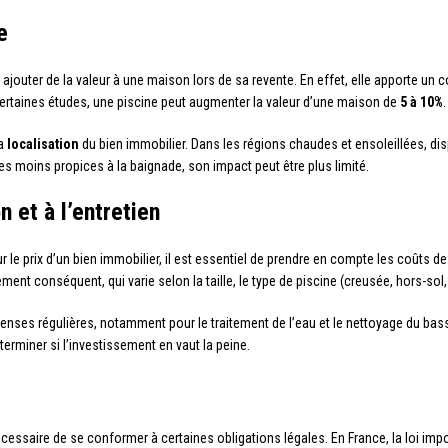
e
 ajouter de la valeur à une maison lors de sa revente. En effet, elle apporte un
 certaines études, une piscine peut augmenter la valeur d’une maison de
5 à 10%
.
la
localisation
du bien immobilier. Dans les régions chaudes et ensoleillées, di
es moins propices à la baignade, son impact peut être plus limité.
n et à l’entretien
 le prix d’un bien immobilier, il est essentiel de prendre en compte les coûts de
nt conséquent, qui varie selon la taille, le type de piscine (creusée, hors-sol, e
penses régulières, notamment pour le traitement de l’eau et le nettoyage du bass
erminer si l’investissement en vaut la peine.
cessaire de se conformer à certaines obligations légales. En France, la loi imp